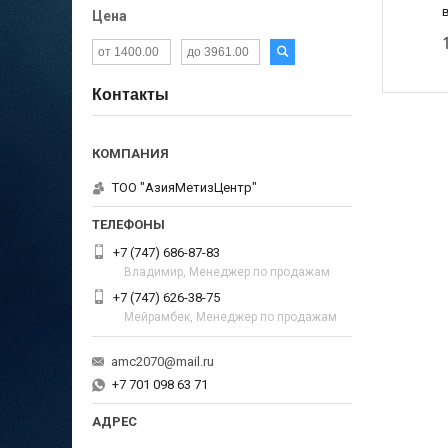
Цена
Контакты
ТОО "АзияМетизЦентр"
+7 (747) 686-87-83
Владимир, Менеджер по продажам
+7 (747) 626-38-75
Мейрамбек, Менеджер по продажам
amc2070@mail.ru
+7 701 098 63 71