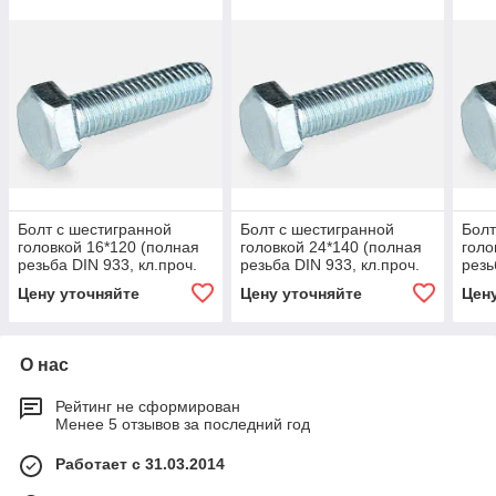
Болт с шестигранной
Болт с шестигранной
Болт
головкой 16*120 (полная
головкой 24*140 (полная
голо
резьба DIN 933, кл.проч.
резьба DIN 933, кл.проч.
резь
5,8)
5,8)
5,8)
Цену уточняйте
Цену уточняйте
Цен
О нас
Рейтинг не сформирован
Менее 5 отзывов за последний год
Работает с 31.03.2014