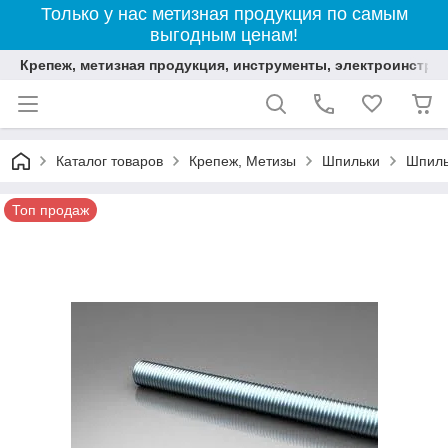
Только у нас метизная продукция по самым
выгодным ценам!
Крепеж, метизная продукция, инструменты, электроинстру
Каталог товаров
Крепеж, Метизы
Шпильки
Шпиль
Топ продаж