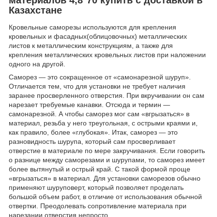
Казахстане
Кровельные саморезы используются для крепления
кровельных и фасадных(облицовочных) металлических
листов к металлическим конструкциям, а также для
крепления металлических кровельных листов при наложении
одного на другой.
Саморез — это сокращенное от «самонарезной шуруп».
Отличается тем, что для установки не требует наличия
заранее просверленного отверстия. При вкручивании он сам
нарезает требуемые канавки. Отсюда и термин —
самонарезной. А чтобы саморез мог сам «вгрызаться» в
материал, резьба у него треугольная, с острыми краями и,
как правило, более «глубокая». Итак, саморез — это
разновидность шурупа, который сам просверливает
отверстие в материале по мере закручивания. Если говорить
о разнице между саморезами и шурупами, то саморез имеет
более вытянутый и острый край. С такой формой проще
«вгрызаться» в материал. Для установки саморезов обычно
применяют шуруповерт, который позволяет проделать
большой объем работ, в отличие от использования обычной
отвертки. Преодолевать сопротивление материала при
нарезании отверстия непросто.