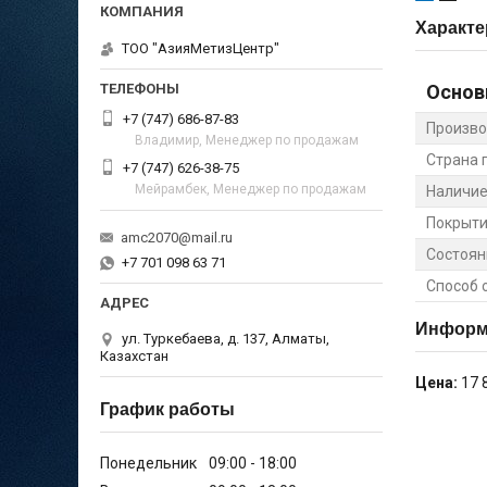
Характе
ТОО "АзияМетизЦентр"
Основ
+7 (747) 686-87-83
Произво
Владимир, Менеджер по продажам
Страна 
+7 (747) 626-38-75
Мейрамбек, Менеджер по продажам
Наличие
Покрыт
amc2070@mail.ru
Состоян
+7 701 098 63 71
Способ 
Информа
ул. Туркебаева, д. 137, Алматы,
Казахстан
Цена:
17 
График работы
Понедельник
09:00
18:00