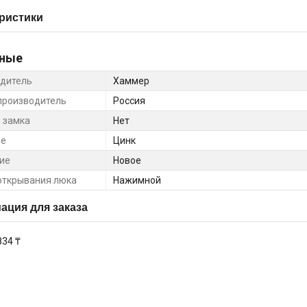
ристики
ные
дитель
Хаммер
производитель
Россия
 замка
Нет
ие
Цинк
ие
Новое
открывания люка
Нажимной
ция для заказа
834 ₸