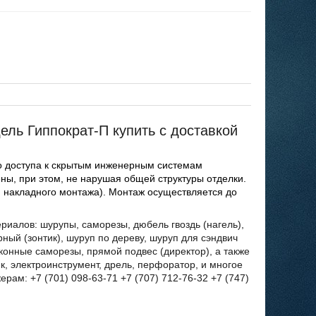
ель Гиппократ-П купить с доставкой
го доступа к скрытым инженерным системам
ены, при этом, не нарушая общей структуры отделки.
я накладного монтажа). Монтаж осуществляется до
иалов: шурупы, саморезы, дюбель гвоздь (нагель),
ный (зонтик), шуруп по дереву, шуруп для сэндвич
оконные саморезы, прямой подвес (директор), а также
к, электроинструмент, дрель, перфоратор, и многое
ам: +7 (701) 098-63-71 +7 (707) 712-76-32 +7 (747)