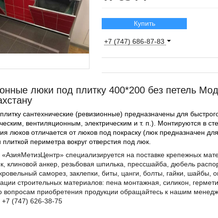
Купить
+7 (747) 686-87-83
онные люки под плитку 400*200 без петель Мод
ахстану
 плитку сантехнические (ревизионные) предназначены для быстро
ческим, вентиляционным, электрическим и т. п.). Монтируются в ст
ия люков отличается от люков под покраску (люк предназначен дл
 плиткой периметра вокруг отверстия под люк.
«АзияМетизЦентр» специализируется на поставке крепежных матер
к, клиновой анкер, резьбовая шпилька, прессшайба, дюбель распор
кровельный саморез, заклепки, биты, цанги, болты, гайки, шайбы, 
ации строительных материалов: пена монтажная, силикон, гермети
о вопросам приобретения продукции обращайтесь к нашим менеджер
 +7 (747) 626-38-75