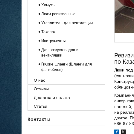
Хомуты
Люки ревизионные
Утеплитель для вентиляции
Такелаж
Инструменты
Для воздуховодов и
Ревизи
вентиляции
по Каз
Гибкие шланги (Шланги для
фэнкойлов)
Люки под
(сантехни
О нас
Конструкц
облицовки
Отзывы
Компания 
Доставка и оплата
анкер крю
Статьи
панелей, 
на реализ
другое. П
Контакты
686-87-83