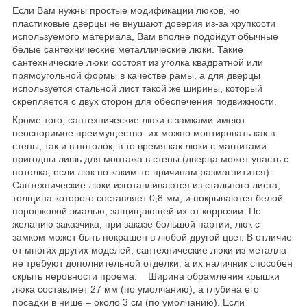
Если Вам нужны простые модификации люков, но
пластиковые дверцы не внушают доверия из-за хрупкости
используемого материала, Вам вполне подойдут обычные
белые сантехнические металлические люки. Такие
сантехнические люки состоят из уголка квадратной или
прямоугольной формы в качестве рамы, а для дверцы
используется стальной лист такой же ширины, который
скрепляется с двух сторон для обеспечения подвижности.
Кроме того, сантехнические люки с замками имеют
неоспоримое преимущество: их можно монтировать как в
стены, так и в потолок, в то время как люки с магнитами
пригодны лишь для монтажа в стены (дверца может упасть с
потолка, если люк по каким-то причинам размагнитится).
Сантехнические люки изготавливаются из стального листа,
толщина которого составляет 0,8 мм, и покрываются белой
порошковой эмалью, защищающей их от коррозии. По
желанию заказчика, при заказе большой партии, люк с
замком может быть покрашен в любой другой цвет. В отличие
от многих других моделей, сантехнические люки из металла
не требуют дополнительной отделки, а их наличник способен
скрыть неровности проема. Ширина обрамления крышки
люка составляет 27 мм (по умолчанию), а глубина его
посадки в нише – около 3 см (по умолчанию). Если