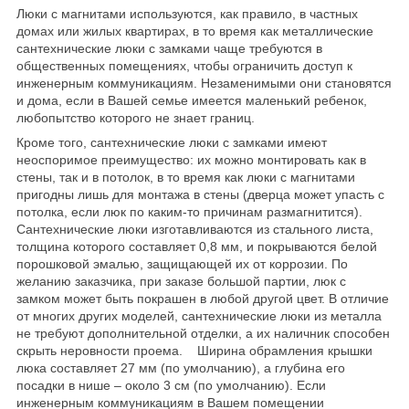
Люки с магнитами используются, как правило, в частных
домах или жилых квартирах, в то время как металлические
сантехнические люки с замками чаще требуются в
общественных помещениях, чтобы ограничить доступ к
инженерным коммуникациям. Незаменимыми они становятся
и дома, если в Вашей семье имеется маленький ребенок,
любопытство которого не знает границ.
Кроме того, сантехнические люки с замками имеют
неоспоримое преимущество: их можно монтировать как в
стены, так и в потолок, в то время как люки с магнитами
пригодны лишь для монтажа в стены (дверца может упасть с
потолка, если люк по каким-то причинам размагнитится).
Сантехнические люки изготавливаются из стального листа,
толщина которого составляет 0,8 мм, и покрываются белой
порошковой эмалью, защищающей их от коррозии. По
желанию заказчика, при заказе большой партии, люк с
замком может быть покрашен в любой другой цвет. В отличие
от многих других моделей, сантехнические люки из металла
не требуют дополнительной отделки, а их наличник способен
скрыть неровности проема. Ширина обрамления крышки
люка составляет 27 мм (по умолчанию), а глубина его
посадки в нише – около 3 см (по умолчанию). Если
инженерным коммуникациям в Вашем помещении