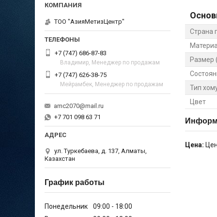
Основ
ТОО "АзияМетизЦентр"
Страна 
Материа
+7 (747) 686-87-83
Размер (
Владимир, Менеджер по продажам
Состоян
+7 (747) 626-38-75
Мейрамбек, Менеджер по продажам
Тип хом
Цвет
amc2070@mail.ru
+7 701 098 63 71
Информа
Цена:
Цен
ул. Туркебаева, д. 137, Алматы,
Казахстан
График работы
Понедельник
09:00
18:00