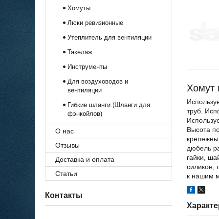
Хомуты
Люки ревизионные
Утеплитель для вентиляции
Такелаж
Инструменты
Для воздуховодов и
Хомут 
вентиляции
Используе
Гибкие шланги (Шланги для
труб. Исп
фэнкойлов)
Использу
Высота п
О нас
крепежных
Отзывы
дюбель ра
гайки, ша
Доставка и оплата
силикон, 
Статьи
к нашим м
Контакты
Характе