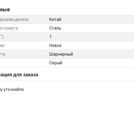
ные
производитель
Китай
л хомута
Сталь
")
1
ие
Новое
ута
Шарнирный
Серый
ция для заказа
у уточняйте