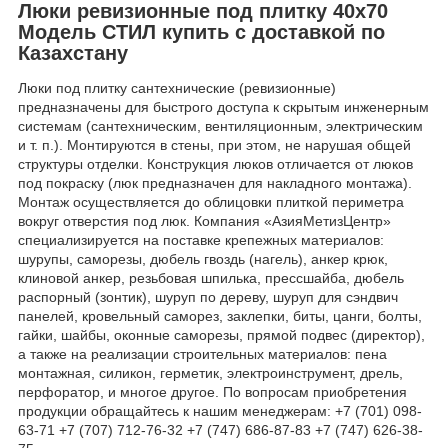
Люки ревизионные под плитку 40х70
Модель СТИЛ купить с доставкой по
Казахстану
Люки под плитку сантехнические (ревизионные)
предназначены для быстрого доступа к скрытым инженерным
системам (сантехническим, вентиляционным, электрическим
и т. п.). Монтируются в стены, при этом, не нарушая общей
структуры отделки. Конструкция люков отличается от люков
под покраску (люк предназначен для накладного монтажа).
Монтаж осуществляется до облицовки плиткой периметра
вокруг отверстия под люк. Компания «АзияМетизЦентр»
специализируется на поставке крепежных материалов:
шурупы, саморезы, дюбель гвоздь (нагель), анкер крюк,
клиновой анкер, резьбовая шпилька, прессшайба, дюбель
распорный (зонтик), шуруп по дереву, шуруп для сэндвич
панелей, кровельный саморез, заклепки, биты, цанги, болты,
гайки, шайбы, оконные саморезы, прямой подвес (директор),
а также на реализации строительных материалов: пена
монтажная, силикон, герметик, электроинструмент, дрель,
перфоратор, и многое другое. По вопросам приобретения
продукции обращайтесь к нашим менеджерам: +7 (701) 098-
63-71 +7 (707) 712-76-32 +7 (747) 686-87-83 +7 (747) 626-38-