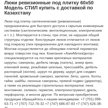
Люки ревизионные под плитку 60х50
Модель СТИЛ купить с доставкой по
Казахстану
Люки под плитку сантехнические (ревизионные)
предназначены для быстрого доступа к скрытым инженерным
системам (сантехническим, вентиляционным, электрическим
и т. п.). Монтируются в стены, при этом, не нарушая общей
структуры отделки. Конструкция люков отличается от люков
под покраску (люк предназначен для накладного монтажа).
Монтаж осуществляется до облицовки плиткой периметра
вокруг отверстия под люк. Компания «АзияМетизЦентр»
специализируется на поставке крепежных материалов:
шурупы, саморезы, дюбель гвоздь (нагель), анкер крюк,
клиновой анкер, резьбовая шпилька, прессшайба, дюбель
распорный (зонтик), шуруп по дереву, шуруп для сэндвич
панелей, кровельный саморез, заклепки, биты, цанги, болты,
гайки, шайбы, оконные саморезы, прямой подвес (директор),
а также на реализации строительных материалов: пена
монтажная, силикон, герметик, электроинструмент, дрель,
перфоратор, и многое другое. По вопросам приобретения
продукции обращайтесь к нашим менеджерам: +7 (701) 098-
63-71 +7 (707) 712-76-32 +7 (747) 686-87-83 +7 (747) 626-38-