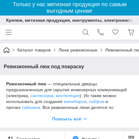
Только у нас метизная продукция по самым
выгодным ценам!
Крепеж, метизная продукция, инструменты, электроинстру
Каталог товаров
Люки ревизионные
Ревизионный лю
Ревизионный люк под покраску
Ревизионный люк
— специальные дверцы,
предназначенные для скрытия инженерных коммуникаций
(электрика,
сантехника
,
вентиляция
). Их также можно
использовать для создания
минибаров
,
сейфов
и
прочих
тайников
. Все ревизионные люки делятся по
назначению:
Показать всё
люки под
плитку
люк под покраску
напольные люки
Сортировка
0
Фильтры